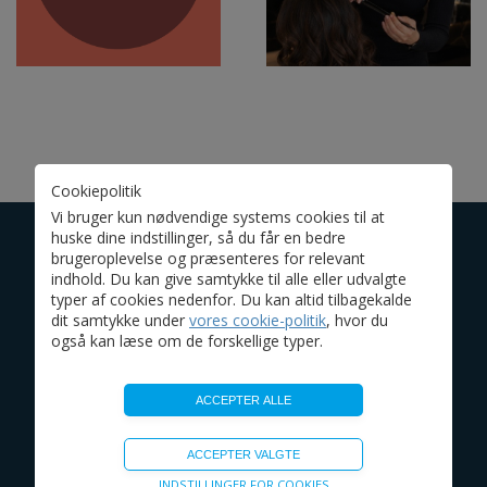
Cookiepolitik
Vi bruger kun nødvendige systems cookies til at
huske dine indstillinger, så du får en bedre
brugeroplevelse og præsenteres for relevant
indhold. Du kan give samtykke til alle eller udvalgte
VEJLEDENDE ÅBNINGSTIDER
typer af cookies nedenfor. Du kan altid tilbagekalde
Mandag - fredag 9.30-18.00
dit samtykke under
vores cookie-politik
, hvor du
Lørdag 9.30-15.00
også kan læse om de forskellige typer.
Supermarkeder og restauranter har
alle udvidede åbningstider.
Enkelte butikker har særlige åbningstider.
Se under den enkelte butik
- klik på ”Butikker” øverst.
Teknisk
INDSTILLINGER FOR COOKIES