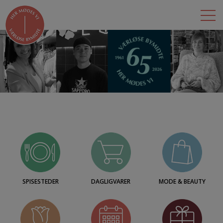
BUTIKKER
LEJEMÅL
DET SKER
OM BYMIDTEN
ÅBNINGSTIDER
KONTAKT
SPISESTEDER
DAGLIGVARER
MODE & BEAUTY