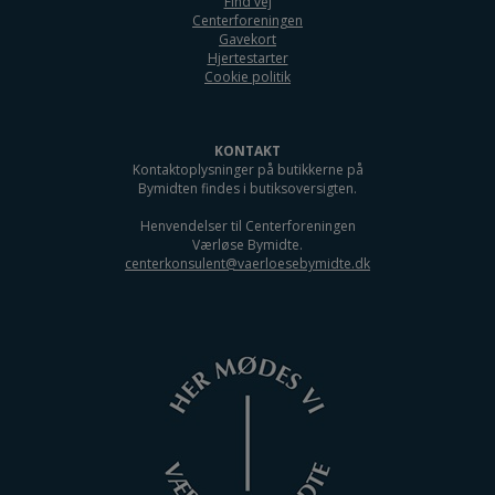
Find vej
Centerforeningen
Gavekort
Hjertestarter
Cookie politik
KONTAKT
Kontaktoplysninger på butikkerne på
Bymidten findes i butiksoversigten.
Henvendelser til Centerforeningen
Værløse Bymidte.
centerkonsulent@vaerloesebymidte.dk