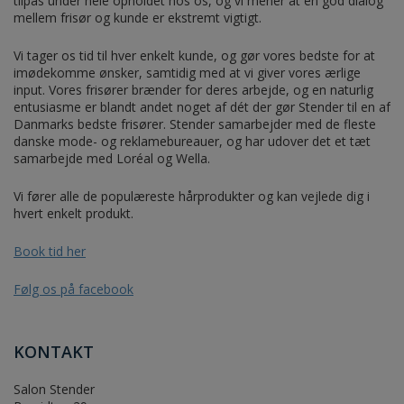
tilpas under hele opholdet hos os, og vi mener at en god dialog
mellem frisør og kunde er ekstremt vigtigt.
Vi tager os tid til hver enkelt kunde, og gør vores bedste for at
imødekomme ønsker, samtidig med at vi giver vores ærlige
input. Vores frisører brænder for deres arbejde, og en naturlig
entusiasme er blandt andet noget af dét der gør Stender til en af
Danmarks bedste frisører. Stender samarbejder med de fleste
danske mode- og reklamebureauer, og har udover det et tæt
samarbejde med Loréal og Wella.
Vi fører alle de populæreste hårprodukter og kan vejlede dig i
hvert enkelt produkt.
Book tid her
Følg os på facebook
KONTAKT
Salon Stender