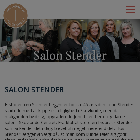
BUTIKKER
LEJEMÅL
DET SKER
OM BYMIDTEN
SALON STENDER
ÅBNINGSTIDER
Historien om Stender begynder for ca. 45 år siden. John Stender
KONTAKT
startede med at klippe i sin lejlighed i Skovlunde, men da
muligheden bød sig, opgraderede John til en herre og dame
salon i Skovlunde Centret. Fra blot at være en frisør, er Stender
som vi kender det i dag, blevet til meget mere end det. Hos
Stender lægger vi vægt på, at man som kunde føler sig godt