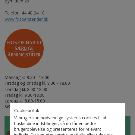
Bymidten 29
Telefon: 44 48 24 18
www.frisoerstender.dk
Mandag kl. 9.30 - 19.00
Tirsdag og onsdag kl. 9.30 - 18.00
Torsdag kl. 8.00-18.00
Fredag kl. 9.30-18.00
Lørdag kl. 8.00-15.00
SØNDAGSLUKKET
Cookiepolitik
Vi bruger kun nødvendige systems cookies til at
huske dine indstillinger, så du får en bedre
brugeroplevelse og præsenteres for relevant
indhold. Du kan give samtykke til alle eller udvalgte