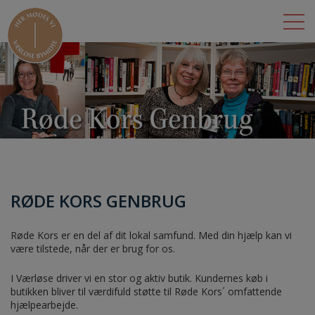
BUTIKKER
LEJEMÅL
DET SKER
OM BYMIDTEN
RØDE KORS GENBRUG
ÅBNINGSTIDER
Røde Kors er en del af dit lokal samfund. Med din hjælp kan vi
KONTAKT
være tilstede, når der er brug for os.
I Værløse driver vi en stor og aktiv butik. Kundernes køb i
butikken bliver til værdifuld støtte til Røde Kors´ omfattende
hjælpearbejde.