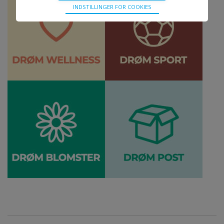
Teknisk
INDSTILLINGER FOR COOKIES
Bliver brugt til at opretholde driften af websitet, uden
disse vil funktionalitet på websitet ikke fungere.