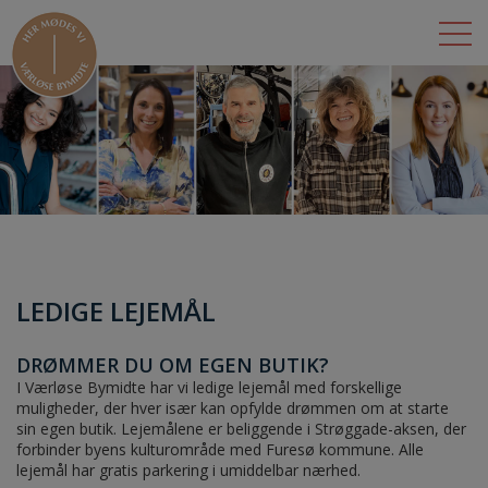
BUTIKKER
LEJEMÅL
DET SKER
OM BYMIDTEN
LEDIGE LEJEMÅL
ÅBNINGSTIDER
DRØMMER DU OM EGEN BUTIK?
KONTAKT
I Værløse Bymidte har vi ledige lejemål med forskellige
muligheder, der hver især kan opfylde drømmen om at starte
sin egen butik. Lejemålene er beliggende i Strøggade-aksen, der
forbinder byens kulturområde med Furesø kommune. Alle
lejemål har gratis parkering i umiddelbar nærhed.