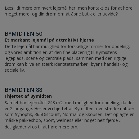
Læs lidt mere om hvert lejemål her, men kontakt os for at høre
meget mere, og din drøm om at åbne butik eller udvide?
BYMIDTEN 50
Et markant lejemål på attraktivt hjørne
Dette lejemål har mulighed for forskellige former for opdeling,
og vores ambition er, at den fine placering til Bymidtens
legeplads, scene og centrale plads, sammen med den rigtige
drøm kan blive en stærk identitetsmarkør i byens handels- og
sociale liv.
BYMIDTEN 88
I hjertet af Bymidten
Samlet har lejemålet 243 m2. med mulighed for opdeling, da der
er 2 indgange. Her er vi i hjertet af Bymidten med stærke naboer
som Synoptik, 365Discount, Normal og Skousen. Det oplagte er
måske pakkeshop, sport, wellness eller noget helt fjerde …
det glæder vi os til at høre mere om.