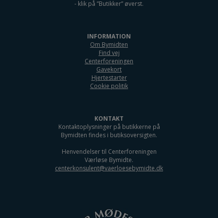
- klik på ”Butikker” øverst.
INFORMATION
Om Bymidten
Find vej
Centerforeningen
Gavekort
Hjertestarter
Cookie politik
KONTAKT
Kontaktoplysninger på butikkerne på
Bymidten findes i butiksoversigten.
Henvendelser til Centerforeningen
Værløse Bymidte.
centerkonsulent@vaerloesebymidte.dk