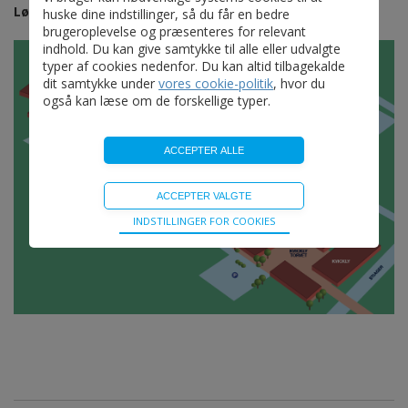
Lørdag og Søndag kl. 8.00-17.30
huske dine indstillinger, så du får en bedre
brugeroplevelse og præsenteres for relevant
indhold. Du kan give samtykke til alle eller udvalgte
typer af cookies nedenfor. Du kan altid tilbagekalde
dit samtykke under
vores cookie-politik
, hvor du
også kan læse om de forskellige typer.
Teknisk
INDSTILLINGER FOR COOKIES
Bliver brugt til at opretholde driften af websitet, uden
disse vil funktionalitet på websitet ikke fungere.