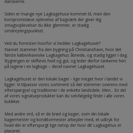
danskerne.
Siden er mange nye Lagkagehuse kommet til, men den
kompromisløse oplevelse af bagværk der giver dig
smagsoplevelser du ikke glemmer, er stadig
omdrejningspunktet.
Ved du forresten hvorfor vi hedder Lagkagehuset?
Navnet stammer fra den bygning på Christianshavn, hvor det
første københavnske Lagkagehus åbnede, og stadig ligger i dag.
Bygningen er skiftevis hvid og gul, og leder derfor tankerne hen
på lagene i en lagkage – deraf navnet Lagkagehuset.
Lagkagehuset er den lokale bager - lige meget hvor i landet vi
ligger. Vi tilpasser vores sortiment så det stemmer overens med
efterspørgsel og traditioner i de enkelte landsdele. Men... En del
af vores signaturprodukter kan du selvfølgelig finde i alle vores
butikker.
Med andre ord, så er de brød og kager, som din lokale
bagermester og konditormester arbejder med, et udtryk for
hvad der er efterspurgt lige netop der hvor dit Lagkagehus er
placeret.