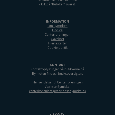
- klik på ”Butikker” øverst.
INFORMATION
Om Bymidten
Find vej
Centerforeningen
Gavekort
Hjertestarter
Cookie politik
KONTAKT
Kontaktoplysninger på butikkerne på
Bymidten findes i butiksoversigten.
Henvendelser til Centerforeningen
Værløse Bymidte.
centerkonsulent@vaerloesebymidte.dk