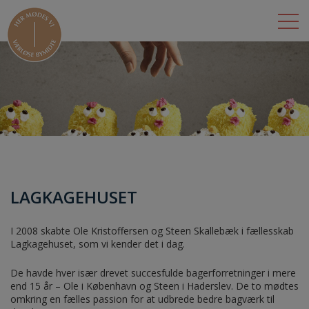
BUTIKKER
LEJEMÅL
DET SKER
OM BYMIDTEN
LAGKAGEHUSET
ÅBNINGSTIDER
I 2008 skabte Ole Kristoffersen og Steen Skallebæk i fællesskab
KONTAKT
Lagkagehuset, som vi kender det i dag.
De havde hver især drevet succesfulde bagerforretninger i mere
end 15 år – Ole i København og Steen i Haderslev. De to mødtes
omkring en fælles passion for at udbrede bedre bagværk til